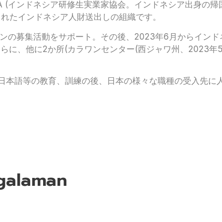
EKSI INDONESIA (インドネシア研修生実業家協会。インド
設立されたインドネシア人財送出しの組織です。
ンの募集活動をサポート。その後、2023年6月からイン
らに、他に2か所(カラワンセンター(西ジャワ州、2023年
日本語等の教育、訓練の後、日本の様々な職種の受入先に人材
galaman