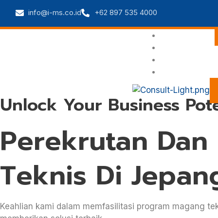
info@i-ms.co.id
+62 897 535 4000
Home
About Us
Our Service
Contact
Unlock Your Business Pote
Perekrutan Dan
Teknis Di Jepan
Keahlian kami dalam memfasilitasi program magang tek