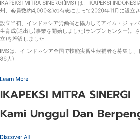
IKAPEKSI MITRA SINERGI(IMS) は、IKAP
州、会員数約4,000名)の有志によって2020年11月に
設立当初、インドネシア労働省と協力してアイム・ジ ャパ
生育成(送出し)事業を開始しました(ランプンセンター)。さ
立)を増設しました
IMSは、イ ンドネシア全国で技能実習生候補者を募集し、
86人)
Learn More
IKAPEKSI MITRA SINERGI​
Kami Unggul Dan Berpen
Discover All