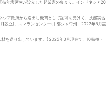
ネシア出身の帰国技能実習生が設立した起業家の集まり。インドネシア20
ドネシア政府から送出し機関として認可を受けて、技能実習
5月設立)、スマランセンター(中部ジャワ州、2023年5月設
を送り出しています。( 2025年3月現在で、10職種・